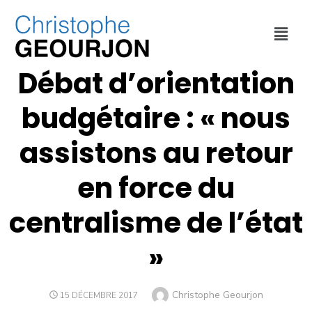
COLLECTIVITÉ
,
FINANCES
,
INTERVENTIONS
,
MÉTROPOLE DE LYON
Débat d’orientation
budgétaire : « nous
assistons au retour
en force du
centralisme de l’état
»
Christophe Geourjon
15 DÉCEMBRE 2017