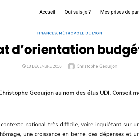
Accueil
Qui suis-je ?
Mes prises de par
FINANCES
,
MÉTROPOLE DE LYON
t d’orientation budgé
Christophe Geourjon
13 DÉCEMBRE 2016
 Christophe Geourjon au nom des élus UDI, Conseil 
 contexte national très difficile, voire inquiétant su
ômage, une croissance en berne, des dépenses et une