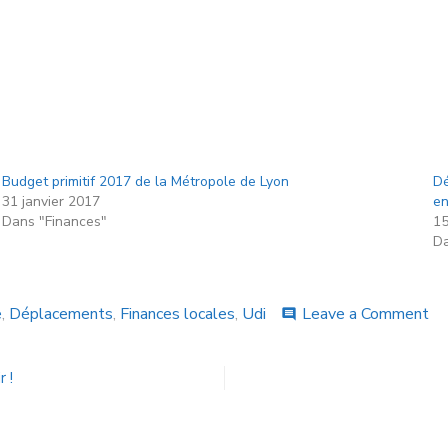
Budget primitif 2017 de la Métropole de Lyon
Dé
31 janvier 2017
en
Dans "Finances"
15
Da
e
,
Déplacements
,
Finances locales
,
Udi
Leave a Comment
comment
 !