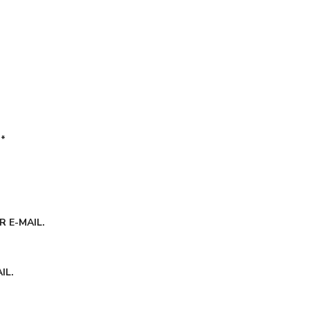
É
*
 E-MAIL.
IL.