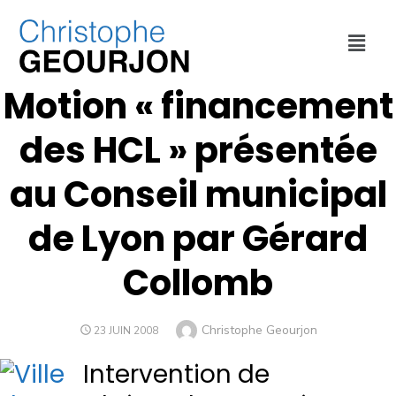
FINANCES
,
SOCIAL ET SANTÉ
,
VILLE DE LYON
Motion « financement
des HCL » présentée
au Conseil municipal
de Lyon par Gérard
Collomb
Christophe Geourjon
23 JUIN 2008
Intervention de