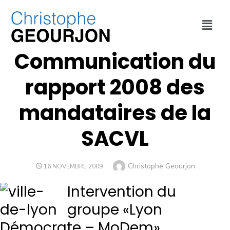
ECONOMIE
,
FINANCES
,
URBANISME
,
VILLE DE LYON
Communication du
rapport 2008 des
mandataires de la
SACVL
Christophe Geourjon
16 NOVEMBRE 2009
Intervention du
groupe «Lyon
Démocrate – MoDem»