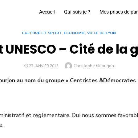
Accueil
Qui suis-je ?
Mes prises de par
CULTURE ET SPORT
,
ECONOMIE
,
VILLE DE LYON
 UNESCO – Cité de la 
Christophe Geourjon
22 JANVIER 2013
ourjon au nom du groupe « Centristes &Démocrates 
nistratif et réglementaire. Oui nous sommes favorable
e.