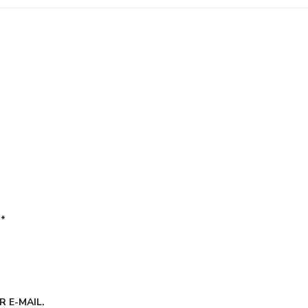
É
*
 E-MAIL.