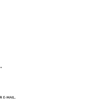
É
*
 E-MAIL.