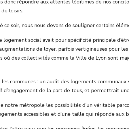
 donc répondre aux attentes légitimes de nos concito
de loisirs.
é ce soir, nous nous devons de souligner certains éléme
e logement social avait pour spécificité principale d’êt
 augmentations de loyer, parfois vertigineuses pour les
où des collectivités comme la Ville de Lyon sont majo
ans les communes : un audit des logements communaux 
if d’engagement de la part de tous, et permettrait une
de notre métropole les possibilités d’un véritable par
logements accessibles et d’une taille qui réponde aux b
pter l’offre pour que les personnes âgées, les personn