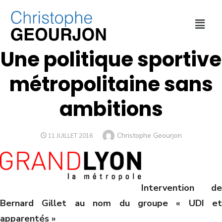
CULTURE ET SPORT
,
MÉTROPOLE DE LYON
,
SOCIAL ET SANTÉ
Une politique sportive
métropolitaine sans
ambitions
Christophe Geourjon
11 JUILLET 2016
Intervention de
Bernard Gillet au nom du groupe « UDI et
apparentés »