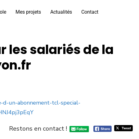
ole
Mes projets
Actualités
Contact
les salariés de la
on.fr
ce-d-un-abonnement-tcl-special-
HNJ4pj3pEqY
Restons en contact !