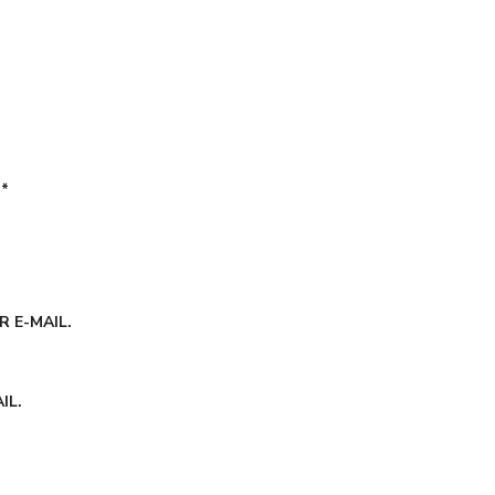
É
*
 E-MAIL.
IL.