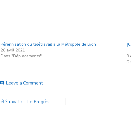
Pérennisation du télétravail à la Métropole de Lyon
[C
26 avril 2021
!
Dans "Déplacements"
9 
Da
Leave a Comment
comment
létravail » – Le Progrès