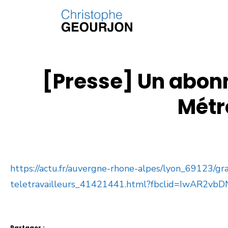
[Presse] Un abonn
Métr
https://actu.fr/auvergne-rhone-alpes/lyon_69123/g
teletravailleurs_41421441.html?fbclid=IwAR2
Partager :