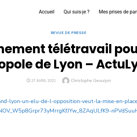
Accueil
Qui suis-je ?
Mes prises de par
REVUE DE PRESSE
ement télétravail pour 
opole de Lyon – ActuLy
Christophe Geourjon
27 AVRIL 2021
rand-lyon-un-elu-de-l-opposition-veut-la-mise-en-pla
vbDNOV_W5p8Grpr73yMrrgKfJYw_8ZAqULfK9-nPVdSuu