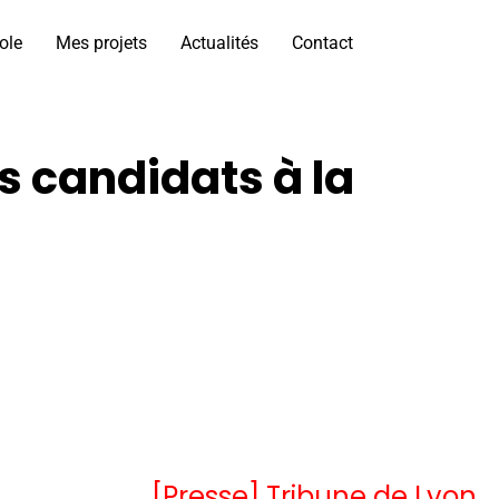
ole
Mes projets
Actualités
Contact
s candidats à la
[Presse] Tribune de Lyon