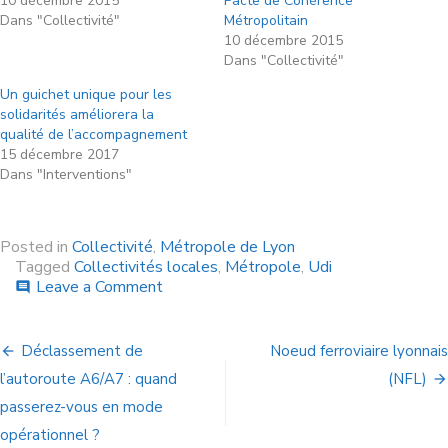
10 décembre 2015
Pacte de Cohérence
Dans "Collectivité"
Métropolitain
10 décembre 2015
Dans "Collectivité"
Un guichet unique pour les
solidarités améliorera la
qualité de l’accompagnement
15 décembre 2017
Dans "Interventions"
Posted in
Collectivité
,
Métropole de Lyon
Tagged
Collectivités locales
,
Métropole
,
Udi
Leave a Comment
comment
Déclassement de
Noeud ferroviaire lyonnais
l’autoroute A6/A7 : quand
(NFL)
passerez-vous en mode
opérationnel ?