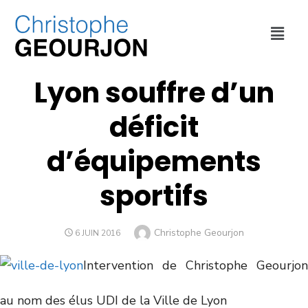
CULTURE ET SPORT
,
ENVIRONNEMENT
,
SOCIAL ET SANTÉ
,
VILLE DE
LYON
Lyon souffre d’un
déficit
d’équipements
sportifs
Christophe Geourjon
6 JUIN 2016
Intervention de Christophe Geourjon
au nom des élus UDI de la Ville de Lyon