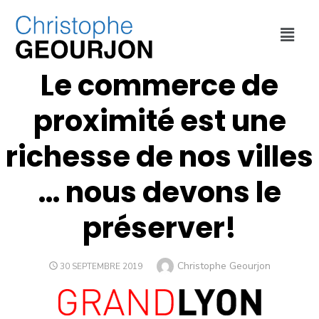
ECONOMIE
,
MÉTROPOLE DE LYON
,
URBANISME
Le commerce de
proximité est une
richesse de nos villes
… nous devons le
préserver!
Christophe Geourjon
30 SEPTEMBRE 2019