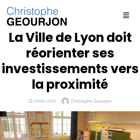
CULTURE ET SPORT
,
EDUCATION
,
INTERVENTIONS
,
VILLE DE LYON
La Ville de Lyon doit
réorienter ses
investissements vers
la proximité
Christophe Geourjon
29 MAI 2018