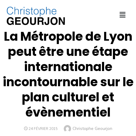
CULTURE ET SPORT
,
ECONOMIE
,
MÉTROPOLE DE LYON
La Métropole de Lyon
peut être une étape
internationale
incontournable sur le
plan culturel et
évènementiel
Christophe Geourjon
24 FÉVRIER 2015