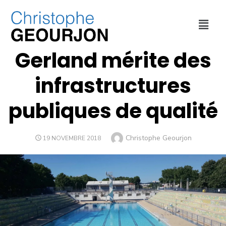
CULTURE ET SPORT
,
URBANISME
,
VILLE DE LYON
Gerland mérite des
infrastructures
publiques de qualité
Christophe Geourjon
19 NOVEMBRE 2018